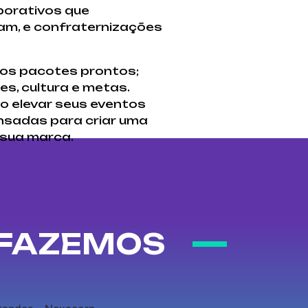
porativos que
am, e confraternizações
mos pacotes prontos;
s, cultura e metas.
 elevar seus eventos
ensadas para criar uma
 sua marca.
 FAZEMOS