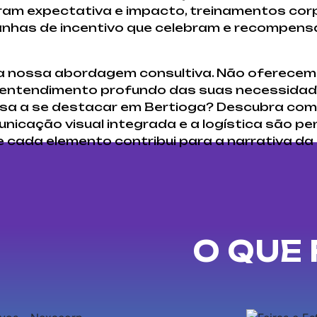
am expectativa e impacto, treinamentos cor
nhas de incentivo que celebram e recompens
na nossa abordagem consultiva. Não oferece
 entendimento profundo das suas necessidade
a a se destacar em Bertioga? Descubra como
unicação visual integrada e a logística são p
e cada elemento contribui para a narrativa da
O QUE