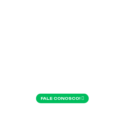
S E
BER
FALE CONOSCO!