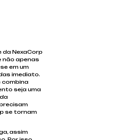
se da NexaCorp
ue não apenas
nse em um
das imediato.
e combina
ento seja uma
 da
 precisam
orp se tornam
ga, assim
. Por isso,