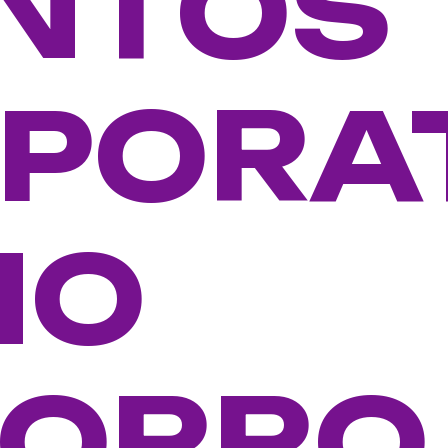
NTOS
PORA
NO
ORRO