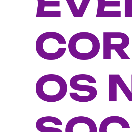
EVE
COR
OS 
SOC