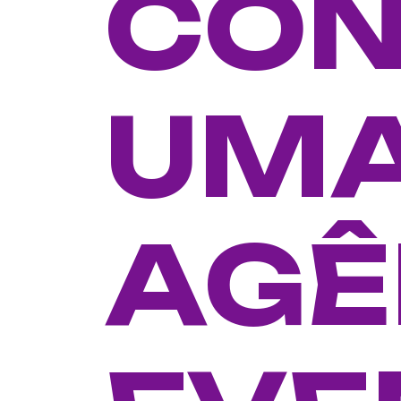
CON
UM
AGÊ