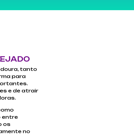
NEJADO
doura, tanto
orma para
ortantes.
s e de atrair
doras.
 como
 entre
o os
ivamente no