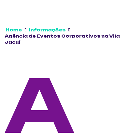
Home
Informações
Agência de Eventos Corporativos na Vila
Jacuí
A