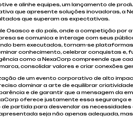
ve e alinhe equipes, um lançamento de produ
rativa que apresente soluções inovadoras, a 
ultados que superam as expectativas.
 de Osasco e do país, onde a competição por
resa se comunica e interage com seus público
quando bem executados, tornam-se plataforma
eminar conhecimento, celebrar conquistas e,
 agência como a NexaCorp compreende que ca
marca, consolidar valores e criar conexões ge
zação de um evento corporativo de alto impac
ciso dominar a arte de equilibrar criatividade
arência e de garantir que a mensagem da em
exaCorp oferece justamente essa segurança e 
o de partida para desvendar as necessidades 
o apresentada seja não apenas adequada, mas 