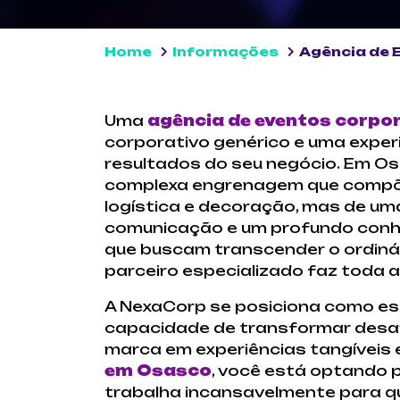
Home
Informações
Agência de 
Uma
agência de eventos corpo
corporativo genérico e uma exper
resultados do seu negócio. Em Os
complexa engrenagem que compõe 
logística e decoração, mas de uma
comunicação e um profundo conhe
que buscam transcender o ordiná
parceiro especializado faz toda a
A NexaCorp se posiciona como ess
capacidade de transformar desafi
marca em experiências tangíveis 
em Osasco
, você está optando 
trabalha incansavelmente para qu