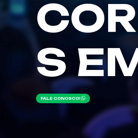
COR
S E
FALE CONOSCO!