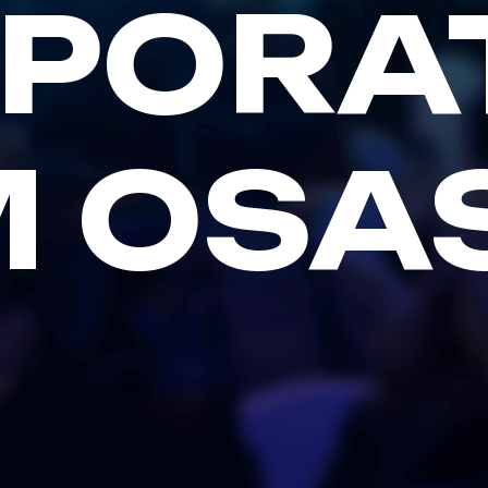
PORA
M OSA