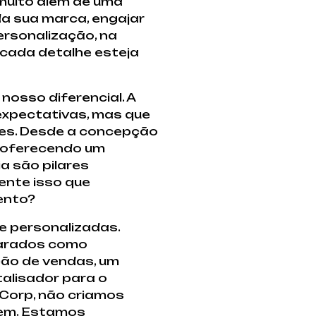
 muito além de uma
da sua marca, engajar
ersonalização, na
 cada detalhe esteja
nosso diferencial. A
expectativas, mas que
tes. Desde a concepção
, oferecendo um
a são pilares
ente isso que
ento?
e personalizadas.
carados como
ção de vendas, um
alisador para o
Corp, não criamos
tem. Estamos