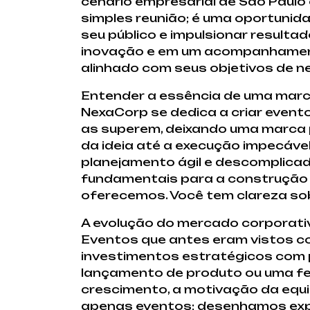
cenário empresarial de São Paulo 
simples reunião; é uma oportunid
seu público e impulsionar result
inovação e em um acompanhamento 
alinhado com seus objetivos de n
Entender a essência de uma marca 
NexaCorp se dedica a criar even
as superem, deixando uma marca 
da ideia até a execução impecáve
planejamento ágil e descomplicad
fundamentais para a construção 
oferecemos. Você tem clareza so
A evolução do mercado corporativ
Eventos que antes eram vistos c
investimentos estratégicos com 
lançamento de produto ou uma fe
crescimento, a motivação da equ
apenas eventos; desenhamos exp