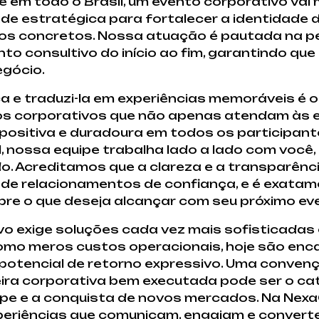
e em todo o Brasil, um evento corporativo vai
ade estratégica para fortalecer a identidade 
ados concretos. Nossa atuação é pautada na p
consultivo do início ao fim, garantindo que
egócio.
e traduzi-la em experiências memoráveis é o 
tos corporativos que não apenas atendam às 
positiva e duradoura em todos os participan
l, nossa equipe trabalha lado a lado com você
o. Acreditamos que a clareza e a transparênci
de relacionamentos de confiança, e é exatam
bre o que deseja alcançar com seu próximo ev
o exige soluções cada vez mais sofisticadas 
omo meros custos operacionais, hoje são en
potencial de retorno expressivo. Uma conven
ira corporativa bem executada pode ser o cat
ipe e a conquista de novos mercados. Na Nexa
eriências que comunicam, engajam e conver