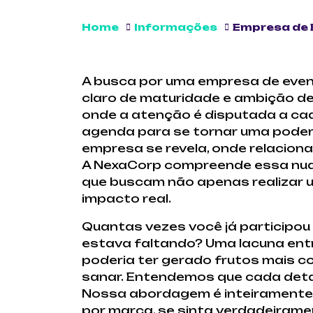
Home
Informações
Empresa de 
A busca por uma empresa de even
claro de maturidade e ambição de
onde a atenção é disputada a cad
agenda para se tornar uma podero
empresa se revela, onde relaciona
A NexaCorp compreende essa nuan
que buscam não apenas realizar 
impacto real.
Quantas vezes você já participou 
estava faltando? Uma lacuna entr
poderia ter gerado frutos mais c
sanar. Entendemos que cada detalh
Nossa abordagem é inteiramente c
por marca, se sinta verdadeiram