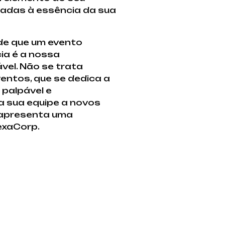
hadas à essência da sua
de que um evento
ia é a nossa
el. Não se trata
entos, que se dedica a
 palpável e
a sua equipe a novos
 apresenta uma
exaCorp.