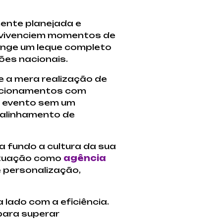
ente planejada e
 vivenciem momentos de
ange um leque completo
ões nacionais.
 a mera realização de
lacionamentos com
Um evento sem um
salinhamento de
 fundo a cultura da sua
 atuação como
agência
 personalização,
lado com a eficiência.
para superar