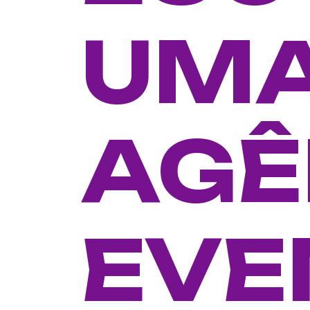
UM
AGÊ
EVE