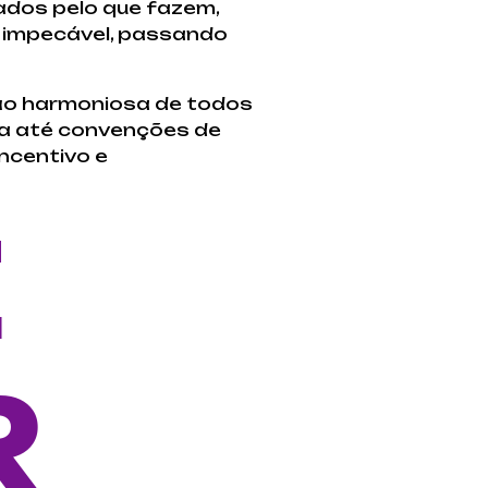
ados pelo que fazem,
ca impecável, passando
ão harmoniosa de todos
da até convenções de
ncentivo e
E
R