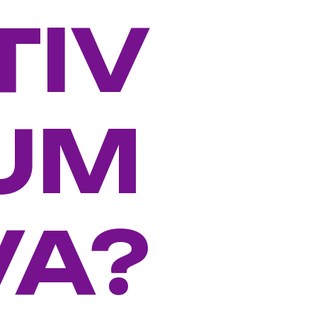
TIV
IUM
VA?