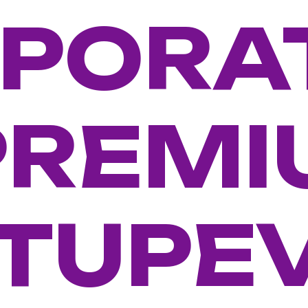
PORA
PREM
ITUPE