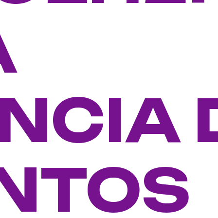
A
NCIA 
NTOS