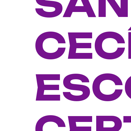
SAN
CECÍ
ESC
CER