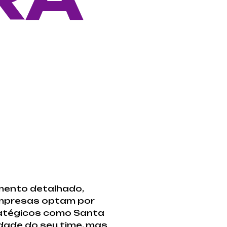
amento detalhado,
empresas optam por
ratégicos como Santa
idade do seu time, mas