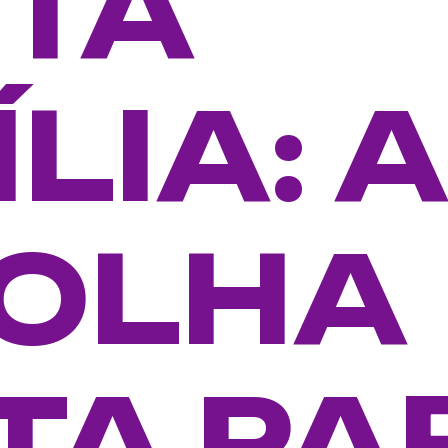
TA
LIA: A
OLHA
TA PA