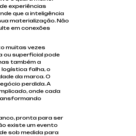
 de experiências
nde que a inteligência
sua materialização. Não
sulte em conexões
to muitas vezes
ou superficial pode
 mas também a
ogística falha, o
idade da marca. O
egócio perdida. A
omplicado, onde cada
 transformando
anco, pronta para ser
ão existe um evento
ande sob medida para