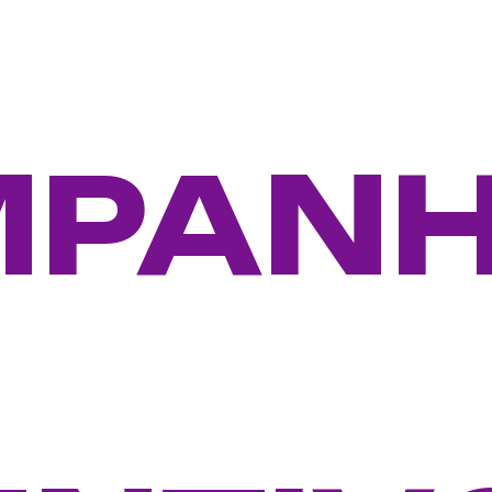
MPAN
E