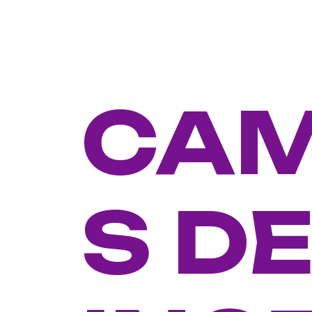
CA
S D