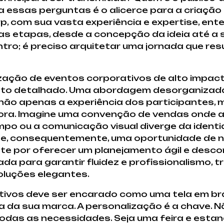
 essas perguntas é o alicerce para a criação
, com sua vasta experiência e expertise, ente
s etapas, desde a concepção da ideia até a 
ro; é preciso arquitetar uma jornada que re
zação de eventos corporativos de alto impac
to detalhado. Uma abordagem desorganizada 
não apenas a experiência dos participantes,
ra. Imagine uma convenção de vendas onde a l
mpo ou a comunicação visual diverge da ident
 e, consequentemente, uma oportunidade de n
te por oferecer um planejamento ágil e desc
a para garantir fluidez e profissionalismo,
oluções elegantes.
tivos deve ser encarado como uma tela em br
a da sua marca. A personalização é a chave. N
 todas as necessidades. Seja uma feira e est