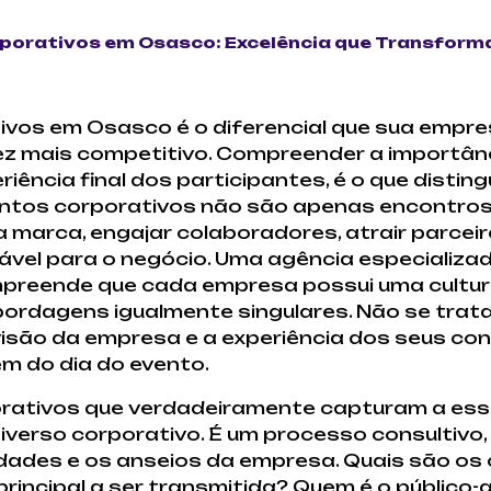
porativos em Osasco: Excelência que Transform
ivos em Osasco é o diferencial que sua empre
 mais competitivo. Compreender a importânc
eriência final dos participantes, é o que disti
entos corporativos não são apenas encontros
 marca, engajar colaboradores, atrair parceiro
rável para o negócio. Uma agência especializ
reende que cada empresa possui uma cultura,
ordagens igualmente singulares. Não se trata 
visão da empresa e a experiência dos seus co
 do dia do evento.
orativos que verdadeiramente capturam a es
iverso corporativo. É um processo consultivo,
ades e os anseios da empresa. Quais são os 
ncipal a ser transmitida? Quem é o público-al