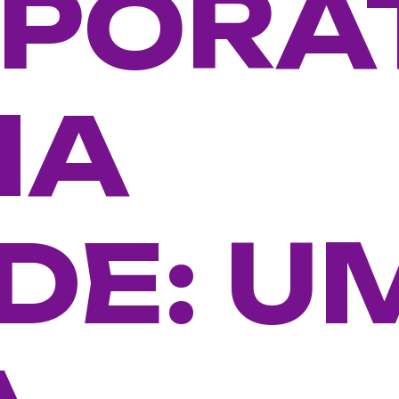
PORA
NA
DE: U