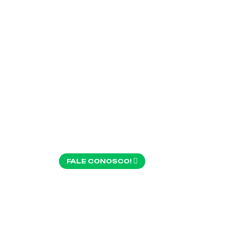
COR
S N
FALE CONOSCO!