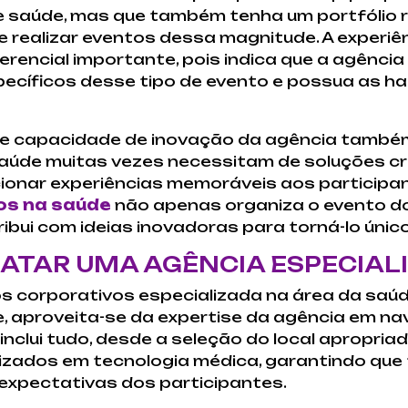
e saúde, mas que também tenha um portfólio 
realizar eventos dessa magnitude. A experiên
rencial importante, pois indica que a agência
pecíficos desse tipo de evento e possua as ha
dade e capacidade de inovação da agência també
aúde muitas vezes necessitam de soluções cr
onar experiências memoráveis aos participa
os na saúde
não apenas organiza o evento d
ibui com ideias inovadoras para torná-lo único
RATAR UMA AGÊNCIA ESPECIAL
s corporativos especializada na área da saú
e, aproveita-se da expertise da agência em na
inclui tudo, desde a seleção do local apropria
izados em tecnologia médica, garantindo que
xpectativas dos participantes.