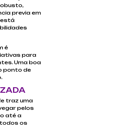
robusto,
cia previa em
 está
bilidades
m é
iativas para
ntes. Uma boa
o ponto de
.
IZADA
de traz uma
vegar pelos
do até a
 todos os