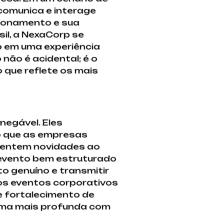
comunica e interage
cionamento e sua
il, a NexaCorp se
o em uma experiência
ão é acidental; é o
 que reflete os mais
negável. Eles
do que as empresas
esentem novidades ao
 evento bem estruturado
 genuíno e transmitir
os eventos corporativos
e fortalecimento de
orma mais profunda com