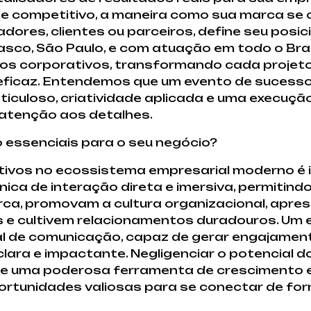
e competitivo, a maneira como sua marca se 
dores, clientes ou parceiros, define seu posi
asco, São Paulo, e com atuação em todo o Bras
tos corporativos, transformando cada projet
caz. Entendemos que um evento de sucesso n
iculoso, criatividade aplicada e uma execução
e atenção aos detalhes.
 essenciais para o seu negócio?
tivos no ecossistema empresarial moderno é i
ca de interação direta e imersiva, permitin
rca, promovam a cultura organizacional, apr
 e cultivem relacionamentos duradouros. Um
 de comunicação, capaz de gerar engajamento
ara e impactante. Negligenciar o potencial d
o de uma poderosa ferramenta de crescimento 
portunidades valiosas para se conectar de f