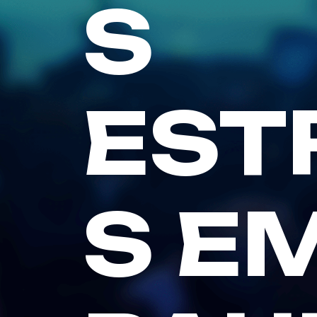
S
EST
S E