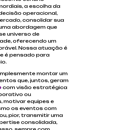
mordiais, a escolha da
decisão operacional,
rcado, consolidar sua
e uma abordagem que
se universo de
idade, oferecendo um
rável. Nossa atuação é
he é pensado para
io.
 simplesmente montar um
entos que, juntos, geram
o
com visão estratégica
porativo ou
, motivar equipes e
esmo os eventos com
, pior, transmitir uma
pertise consolidada,
cesso, sempre com