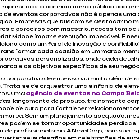
a impressão e a conexão com o público são pri
o de eventos corporativos não é apenas uma 
gico. Empresas que buscam se destacar no me
res e parceiros com maestria, necessitam d
riatividade ímpar e execução impecável. É nes
iciona como um farol de inovação e confiabil
 transformar cada ocasião em um marco memo
orporativos personalizados, onde cada detal
 marca e os objetivos específicos de seu negóc
to corporativo de sucesso vai muito além de
 Trata-se de orquestrar uma sinfonia de elem
etos. Uma
agência de eventos no Campo Bel
as, lançamento de produto, treinamento cor
ade de ouro para fortalecer relacionamentos
r da marca. Sem um planejamento adequado, m
es podem se tornar oportunidades perdidas, ou
 de profissionalismo. A NexaCorp, com sua ex
nverter seus desafios em celebrações de su