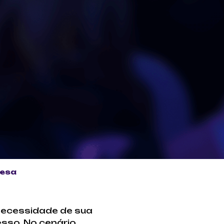
resa
ecessidade de sua
sso. No cenário