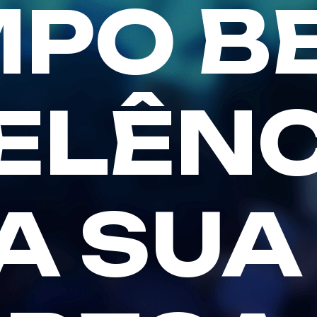
PO BE
ELÊNC
A SUA