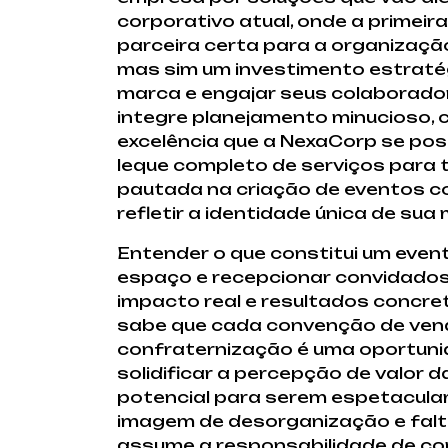
corporativo atual, onde a primeir
parceira certa para a organizaçã
mas sim um investimento estraté
marca e engajar seus colaborado
integre planejamento minucioso, c
excelência que a NexaCorp se pos
leque completo de serviços para
pautada na criação de eventos c
refletir a identidade única de sua
Entender o que constitui um even
espaço e recepcionar convidados.
impacto real e resultados concr
sabe que cada convenção de vend
confraternização é uma oportunid
solidificar a percepção de valo
potencial para serem espetacular
imagem de desorganização e falta
assume a responsabilidade de co