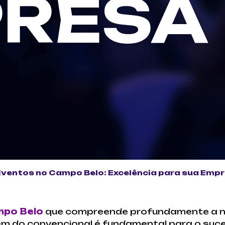
RESA
Eventos no Campo Belo: Excelência para sua Emp
mpo Belo
que compreende profundamente a n
ém do convencional é fundamental para o suce