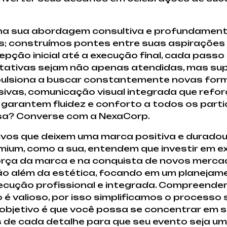
e na sua abordagem consultiva e profundament
construímos pontes entre suas aspirações e
epção inicial até a execução final, cada pas
ctativas sejam não apenas atendidas, mas su
ulsiona a buscar constantemente novas forma
sivas, comunicação visual integrada que refor
 garantem fluidez e conforto a todos os part
sa? Converse com a NexaCorp.
vos que deixem uma marca positiva e duradou
ium, como a sua, entendem que investir em e
 força da marca e na conquista de novos merca
ão além da estética, focando em um planejame
ecução profissional e integrada. Compreend
é valioso, por isso simplificamos o processo
bjetivo é que você possa se concentrar em s
 de cada detalhe para que seu evento seja um