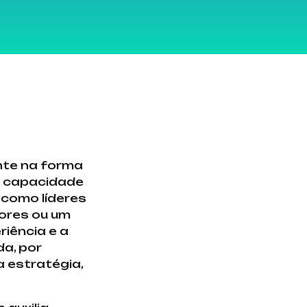
nte na forma
a capacidade
 como líderes
dores ou um
riência e a
da, por
 estratégia,