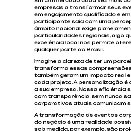
Em um mercado cada vez mais comp
empresas a transformar seus eve
em engajamento qualificado e em
participante saia com uma perce
âmbito nacional exige planejame
particularidades regionais, algo
excelência local nos permite ofe
qualquer parte do Brasil.
Imagine a clareza de ter um par
transforma essas compreensões 
também geram um impacto real e 
cada projeto. A personalização é 
a sua empresa. Nossa eficiência
com transparência, sem nunca sac
corporativos atuais comunicam s
A transformação de eventos corp
do negócio é uma realidade possí
sob medida, por exemplo, são proj