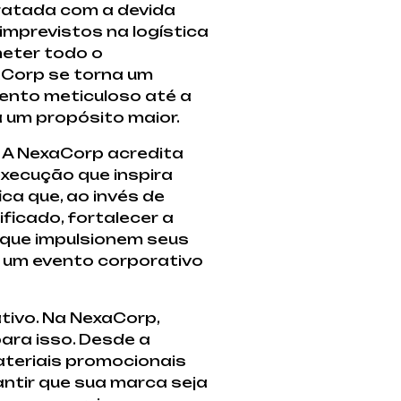
ratada com a devida
imprevistos na logística
eter todo o
aCorp se torna um
ento meticuloso até a
 um propósito maior.
 A NexaCorp acredita
execução que inspira
ca que, ao invés de
icado, fortalecer a
 que impulsionem seus
e um evento corporativo
tivo. Na NexaCorp,
ra isso. Desde a
teriais promocionais
ntir que sua marca seja