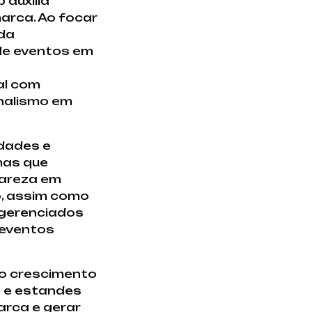
 auxilia
arca. Ao focar
da
de eventos em
al com
onalismo em
idades e
mas que
lareza em
o, assim como
 gerenciados
 eventos
 o crescimento
s e estandes
arca e gerar