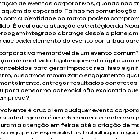
ização de eventos corporativos, quando não t
s aquém do esperado. Falhas na comunicação, 
aro com a identidade da marca podem comprom
ido. É aqui que a atuação estratégica da Nex
bordagem integrada abrange desde o planejam
 que cada elemento do evento contribua para
a corporativa memorável de um evento comum?
ão de criatividade, planejamento ágil e uma 
ncebidos para gerar impacto real. Isso signifi
tro, buscamos maximizar o engajamento qualif
amentalmente, entregar resultados concretos
rou para pensar no potencial não explorado qu
 empresa?
volvente é crucial em qualquer evento corpora
sual integrada é uma ferramenta poderosa pa
ram a atenção em feiras até a criação de ma
 equipe de especialistas trabalha para gara