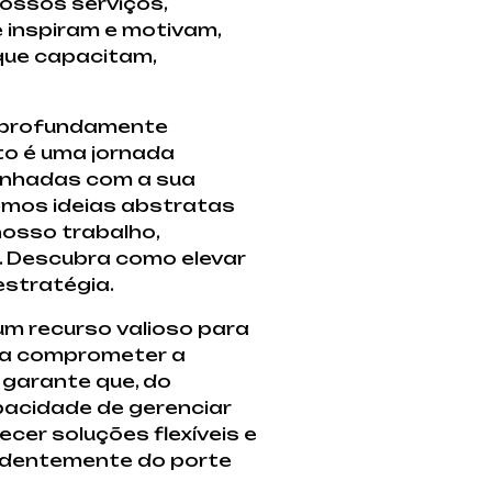
ossos serviços,
 inspiram e motivam,
que capacitam,
é profundamente
to é uma jornada
linhadas com a sua
emos ideias abstratas
nosso trabalho,
. Descubra como elevar
estratégia.
um recurso valioso para
nca comprometer a
 garante que, do
apacidade de gerenciar
ecer soluções flexíveis e
ndentemente do porte