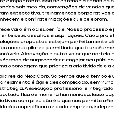
e e impactante. Isso se estende a todos os n
estandes sob medida, convenções de vendas que
am expectativa, treinamentos corporativos 
nhecem e confraternizações que celebram.
rece vai além da superfície. Nosso processo 
ente seus desafios e aspirações. Cada proje
 soluções propostas estejam perfeitamente a
dos nossos pilares, permitindo que transform
ráveis. A inovação é outro valor que norteia 
ormas de surpreender e engajar seu público
a abordagem que prioriza a criatividade e a 
s pilares da NexaCorp. Sabemos que o tempo é 
 planejamento é ágil e descomplicado, sem nu
tratégia. A execução profissional e integrada
ção, tudo flua de maneira harmoniosa. Essa c
riativos com precisão é o que nos permite ofer
idades específicas de cada empresa, indepe