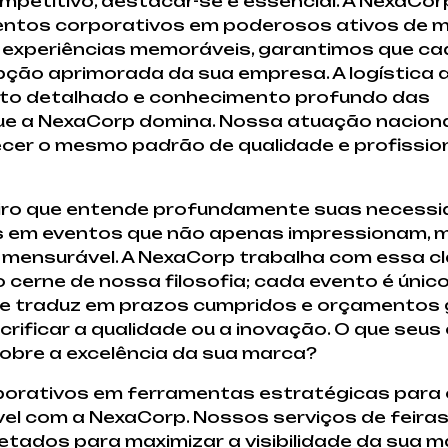
etitivo, destacar-se é essencial. A NexaCorp
ntos corporativos em poderosos ativos de m
 experiências memoráveis, garantimos que ca
pção aprimorada da sua empresa. A logística 
nto detalhado e conhecimento profundo das
 que a NexaCorp domina. Nossa atuação nacion
recer o mesmo padrão de qualidade e profissi
ceiro que entende profundamente suas necess
em eventos que não apenas impressionam, 
mensurável. A NexaCorp trabalha com essa c
o cerne de nossa filosofia; cada evento é únic
 se traduz em prazos cumpridos e orçamentos
rificar a qualidade ou a inovação. O que seus
obre a excelência da sua marca?
orativos em ferramentas estratégicas para
vel com a NexaCorp. Nossos serviços de feira
etados para maximizar a visibilidade da sua m