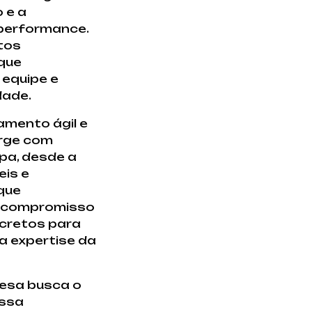
 e a
 performance.
tos
que
 equipe e
dade.
amento ágil e
urge com
pa, desde a
eis e
que
o compromisso
ncretos para
a expertise da
resa busca o
essa