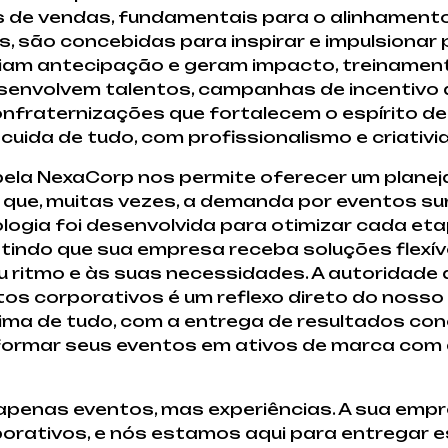
s de vendas, fundamentais para o alinhamento
, são concebidas para inspirar e impulsionar
iam antecipação e geram impacto, treinamen
senvolvem talentos, campanhas de incentivo 
fraternizações que fortalecem o espírito de
uida de tudo, com profissionalismo e criativi
pela NexaCorp nos permite oferecer um planej
ue, muitas vezes, a demanda por eventos s
gia foi desenvolvida para otimizar cada eta
indo que sua empresa receba soluções flexív
 ritmo e às suas necessidades. A autoridade 
os corporativos é um reflexo direto do noss
acima de tudo, com a entrega de resultados co
formar seus eventos em ativos de marca com 
 apenas eventos, mas experiências. A sua emp
orativos, e nós estamos aqui para entregar 