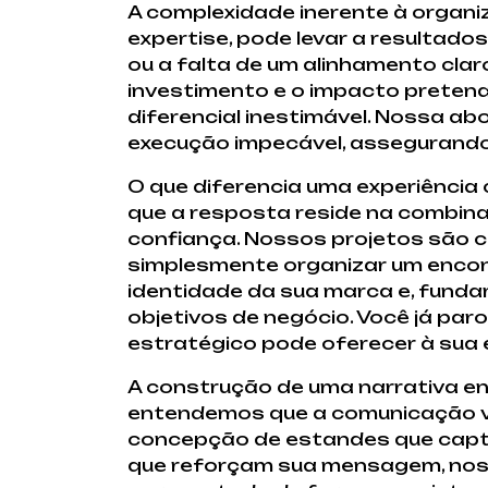
A complexidade inerente à organ
expertise, pode levar a resultado
ou a falta de um alinhamento cl
investimento e o impacto pretend
diferencial inestimável. Nossa a
execução impecável, assegurando
O que diferencia uma experiênci
que a resposta reside na combinaç
confiança. Nossos projetos são co
simplesmente organizar um encon
identidade da sua marca e, fund
objetivos de negócio. Você já pa
estratégico pode oferecer à sua
A construção de uma narrativa en
entendemos que a comunicação vi
concepção de estandes que captu
que reforçam sua mensagem, nossa