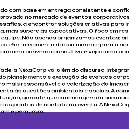
ruído com base em entrega consistente e conf
provada no mercado de eventos corporativos
esafios, a encontrar soluções criativas para i
a, mas supere as expectativas. O foco em res
equipe. Não apenas organizamos eventos; cr
ra o fortalecimento da sua marca e para a co
nde uma conversa consultiva e veja como po
de, a NexaCorp vai além do discurso. Integr
o planejamento e execução de eventos corpora
 mais responsável e a valorização da image
tenta às questões ambientais e sociais. A com
uação, garante que a mensagem da sua marca
 os pontos de contato do evento. A NexaCorp
oam e perduram.