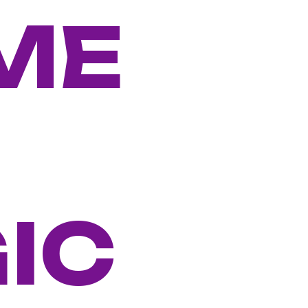
ME
IC