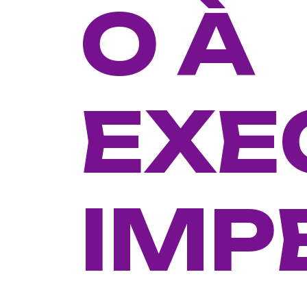
O À
EXE
IMP