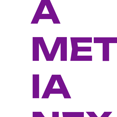
A
MET
IA