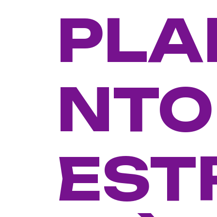
PLA
NTO
EST