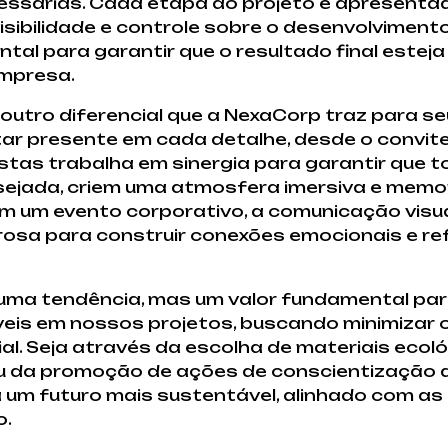
ssárias. Cada etapa do projeto é apresentad
isibilidade e controle sobre o desenvolviment
al para garantir que o resultado final estej
empresa.
outro diferencial que a NexaCorp traz para se
ar presente em cada detalhe, desde o convite
istas trabalha em sinergia para garantir que 
ejada, criem uma atmosfera imersiva e memor
 Em um evento corporativo, a comunicação visu
osa para construir conexões emocionais e ref
 uma tendência, mas um valor fundamental par
eis em nossos projetos, buscando minimizar 
l. Seja através da escolha de materiais ecol
 ou da promoção de ações de conscientização 
um futuro mais sustentável, alinhado com as
o.