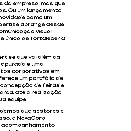
os da empresa, mas que
vas. Ou um lançamento
a novidade como um
pertise abrange desde
comunicação visual
 única de fortalecer a
rtise que vai além da
e apurada e uma
entos corporativos em
erece um portfólio de
concepção de feiras e
rca, até a realização
a equipe.
endemos que gestores e
isso, a NexaCorp
um acompanhamento