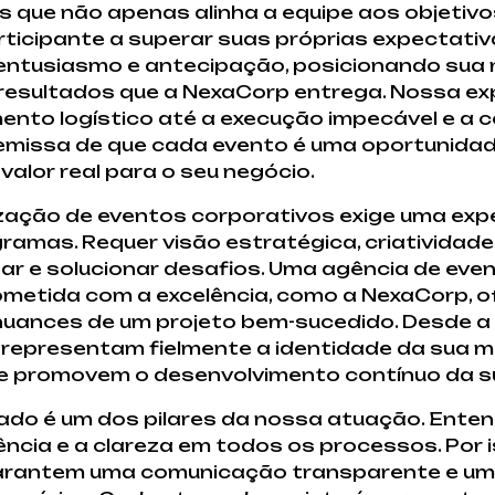
 que não apenas alinha a equipe aos objetiv
ticipante a superar suas próprias expectati
 entusiasmo e antecipação, posicionando su
resultados que a NexaCorp entrega. Nossa ex
mento logístico até a execução impecável e a 
missa de que cada evento é uma oportunidade
alor real para o seu negócio.
zação de eventos corporativos exige uma expe
amas. Requer visão estratégica, criatividad
par e solucionar desafios. Uma agência de ev
tida com a excelência, como a NexaCorp, of
uances de um projeto bem-sucedido. Desde a 
 representam fielmente a identidade da sua ma
e promovem o desenvolvimento contínuo da su
cado é um dos pilares da nossa atuação. Ent
ência e a clareza em todos os processos. Por 
garantem uma comunicação transparente e 