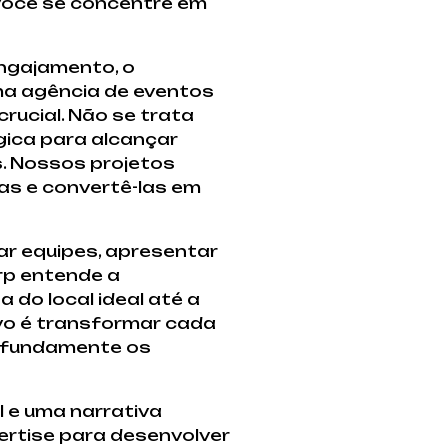
 você se concentre em
ngajamento, o
ma agência de eventos
ucial. Não se trata
gica para alcançar
s. Nossos projetos
as e convertê-las em
r equipes, apresentar
rp entende a
do local ideal até a
vo é transformar cada
rofundamente os
 e uma narrativa
ertise para desenvolver