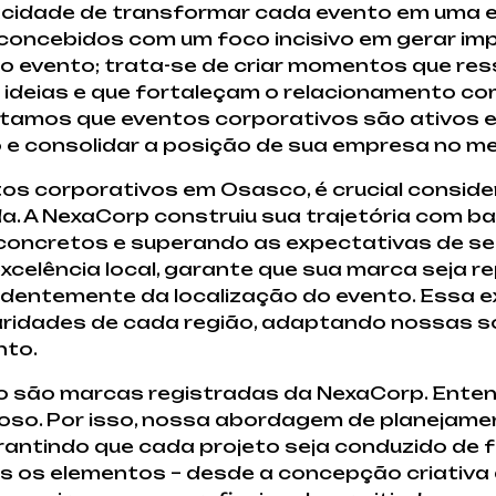
cidade de transformar cada evento em uma ex
oncebidos com um foco incisivo em gerar impac
a do evento; trata-se de criar momentos que r
 ideias e que fortaleçam o relacionamento com
itamos que eventos corporativos são ativos 
 e consolidar a posição de sua empresa no m
os corporativos em Osasco, é crucial consider
. A NexaCorp construiu sua trajetória com b
concretos e superando as expectativas de seu
celência local, garante que sua marca seja 
ndentemente da localização do evento. Essa 
aridades de cada região, adaptando nossas so
nto.
ução são marcas registradas da NexaCorp. Ent
oso. Por isso, nossa abordagem de planejame
arantindo que cada projeto seja conduzido de
s os elementos – desde a concepção criativa at