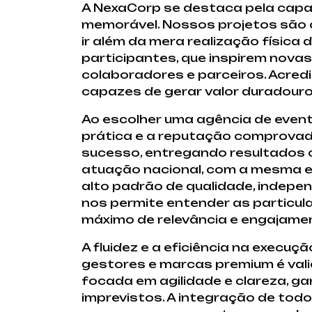
A NexaCorp se destaca pela capa
memorável. Nossos projetos são c
ir além da mera realização físic
participantes, que inspirem novas
colaboradores e parceiros. Acred
capazes de gerar valor duradouro
Ao escolher uma agência de event
prática e a reputação comprovada
sucesso, entregando resultados 
atuação nacional, com a mesma ex
alto padrão de qualidade, indepe
nos permite entender as particul
máximo de relevância e engajame
A fluidez e a eficiência na exec
gestores e marcas premium é vali
focada em agilidade e clareza, g
imprevistos. A integração de todo