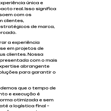
periência única e
to real. Isso significa
essoem com os
 clientes,
estratégicos de marca,
ercado.
ar a experiência
ase em projetos de
s clientes. Nossa
representada com o mais
expertise abrangente
luções para garantir o
endemos que o tempo de
nto e execução é
 forma otimizada e sem
é a logística final –