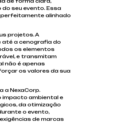
a de forma clara,
o do seu evento. Essa
a perfeitamente alinhado
us projetos. A
 até a cenografia do
todos os elementos
ável, e transmitam
al não é apenas
orçar os valores da sua
a a NexaCorp.
o impacto ambiental e
ógicos, da otimização
durante o evento,
 exigências de marcas