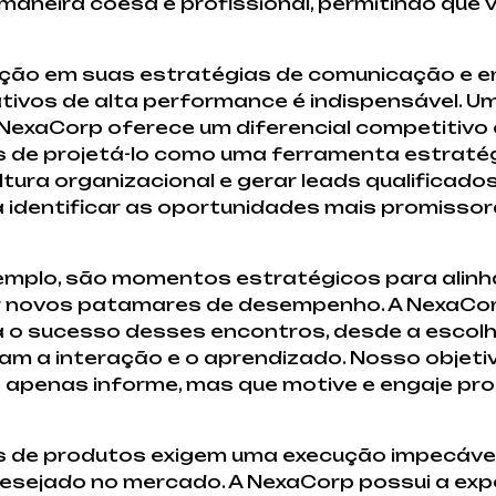
maneira coesa e profissional, permitindo que
ção em suas estratégias de comunicação e e
ivos de alta performance é indispensável. U
xaCorp oferece um diferencial competitivo cr
s de projetá-lo como uma ferramenta estraté
ltura organizacional e gerar leads qualificado
identificar as oportunidades mais promissor
emplo, são momentos estratégicos para alinha
çar novos patamares de desempenho. A NexaCo
 o sucesso desses encontros, desde a escolha 
am a interação e o aprendizado. Nosso objeti
 apenas informe, mas que motive e engaje p
 de produtos exigem uma execução impecável
desejado no mercado. A NexaCorp possui a exp