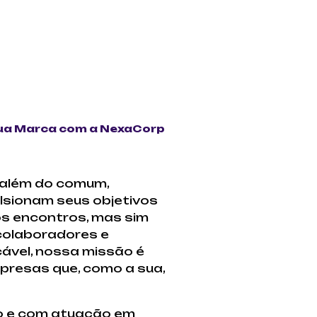
ua Marca com a NexaCorp
 além do comum,
lsionam seus objetivos
s encontros, mas sim
 colaboradores e
cável, nossa missão é
presas que, como a sua,
o e com atuação em