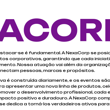
ACOR
estacar-se é fundamental. A NexaCorp se pos
os corporativos, garantindo que cada iniciati
namento. Nossa atuação vai além da organizaç
conectam pessoas, marcas e propósitos.
a é construída diariamente, e os eventos s
para apresentar uma nova linha de produtos, ce
omover o desenvolvimento profissional, cada 
impacto positivo e duradouro. A NexaCorp com
 dedica a torná-los verdadeiros ativos para 