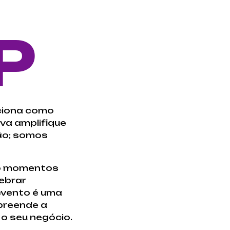
P
iciona como
va amplifique
ão; somos
ão momentos
lebrar
evento é uma
preende a
o seu negócio.