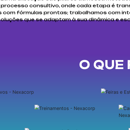
 processo consultivo, onde cada etapa é tran
com fórmulas prontas; trabalhamos com intel
soluções que se adaptam à sua dinâmica e esc
O QUE