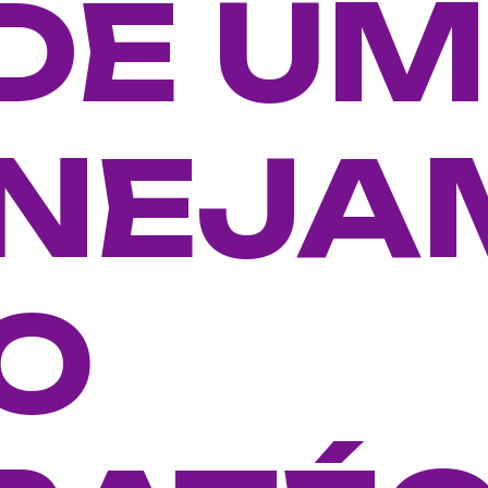
 DE UM
NEJA
O