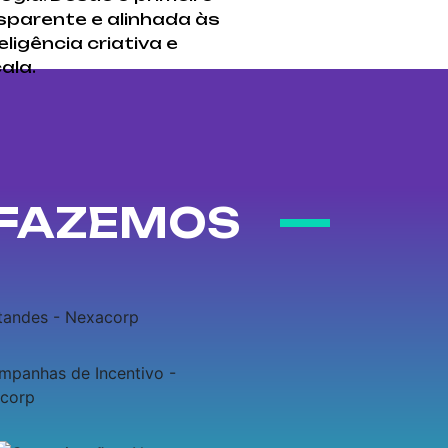
sparente e alinhada às
igência criativa e
ala.
 FAZEMOS