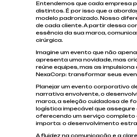
Entendemos que cada empresa pos
distintos. É por isso que a abor
modelo padronizado. Nosso difere
de cada cliente. A partir dessa 
essência da sua marca, comunicam
cirúrgica.
Imagine um evento que não apena
apresenta uma novidade, mas cri
reúne equipes, mas as impulsiona
NexaCorp: transformar seus even
Planejar um evento corporativo d
narrativa envolvente, o desenvol
marca, a seleção cuidadosa de f
logística impecável que assegure 
oferecendo um serviço completo e
importa: o desenvolvimento estra
A fluidez na comunicação e a clar