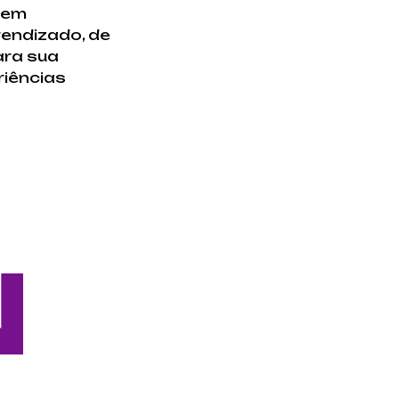
sem
rendizado, de
ara sua
riências
N