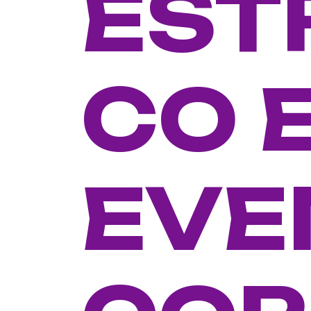
EST
CO 
EVE