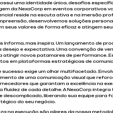
sui uma identidade única, desafios específic
dagem da NexaCorp em eventos corporativos va
ncial reside na escuta ativa e na imersão p
compreensão, desenvolvemos soluções persona
 seus valores de forma eficaz e atingem seu
s informa, mas inspira. Um lançamento de pr
a desejo e expectativa. Uma convenção de ve
 a atingir novos patamares de performance. 
tos em plataformas estratégicas de comunic
e sucesso exige um olhar multifacetado. Envol
vimento de uma comunicação visual que reforc
ornecedores que garantam a excelência na ex
a fluidez de cada detalhe. A NexaCorp integra
 descomplicado, liberando sua equipe para f
tégico do seu negócio.
eza na execução são pilares da nossa metodol