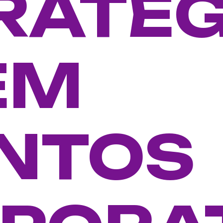
RATÉG
EM
NTOS