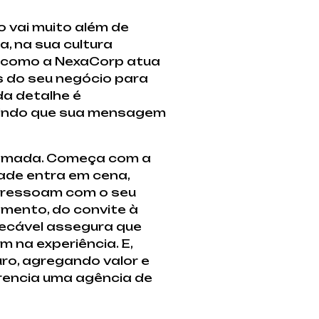
 vai muito além de
a, na sua cultura
a como a NexaCorp atua
 do seu negócio para
a detalhe é
ntindo que sua mensagem
camada. Começa com a
dade entra em cena,
 ressoam com o seu
emento, do convite à
mpecável assegura que
 na experiência. E,
ro, agregando valor e
rencia uma agência de