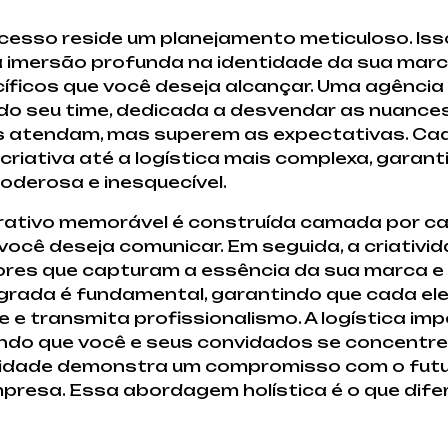
esso reside um planejamento meticuloso. Isso
ma imersão profunda na identidade da sua marc
cíficos que você deseja alcançar. Uma agênci
o seu time, dedicada a desvendar as nuances
s atendam, mas superem as expectativas. Cad
riativa até a logística mais complexa, gara
poderosa e inesquecível.
orativo memorável é construída camada por 
você deseja comunicar. Em seguida, a criativi
res que capturam a essência da sua marca e
tegrada é fundamental, garantindo que cada el
e e transmita profissionalismo. A logística i
indo que você e seus convidados se concentrem
ilidade demonstra um compromisso com o futu
resa. Essa abordagem holística é o que dife