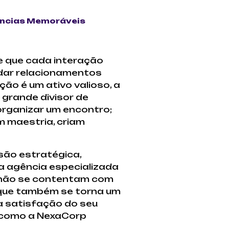
ências Memoráveis
e que cada interação
idar relacionamentos
ão é um ativo valioso, a
grande divisor de
organizar um encontro;
 maestria, criam
são estratégica,
ma agência especializada
 não se contentam com
 que também se torna um
a satisfação do seu
m como a NexaCorp