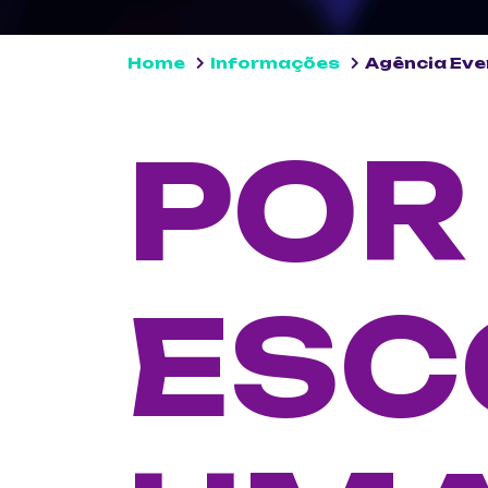
Home
Informações
Agência Eve
POR
ESC