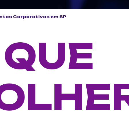
ntos Corporativos em SP
 QUE
OLHE