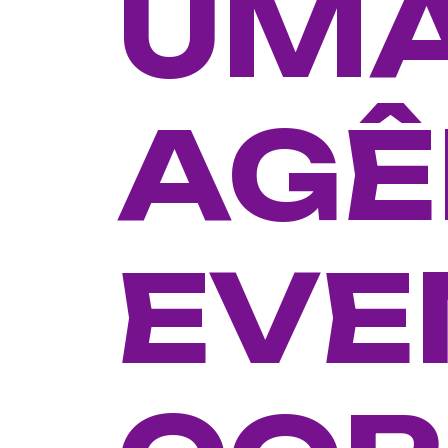
UM
AGÊ
EVE