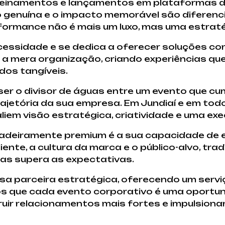
reinamentos e lançamentos em plataformas d
 genuína e o impacto memorável são diferenciai
formance não é mais um luxo, mas uma estratég
ssidade e se dedica a oferecer soluções co
a mera organização, criando experiências que
dos tangíveis.
ser o divisor de águas entre um evento que cu
ajetória da sua empresa. Em Jundiaí e em todo
iem visão estratégica, criatividade e uma ex
dadeiramente premium é a sua capacidade de 
ente, a cultura da marca e o público-alvo, tra
as supera as expectativas.
a parceira estratégica, oferecendo um servi
 que cada evento corporativo é uma oportuni
ruir relacionamentos mais fortes e impulsiona