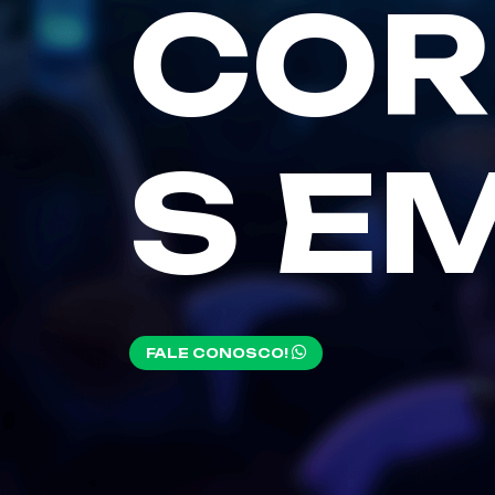
COR
S E
FALE CONOSCO!