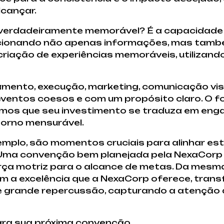
cançar.
 verdadeiramente memorável? É a capacidade
orcionando não apenas informações, mas tam
criação de experiências memoráveis, utilizan
mento, execução, marketing, comunicação visua
eventos coesos e com um propósito claro. O 
mos que seu investimento se traduza em enga
torno mensurável.
mplo, são momentos cruciais para alinhar est
 Uma convenção bem planejada pela NexaCorp
rça motriz para o alcance de metas. Da mes
m a excelência que a NexaCorp oferece, tran
 grande repercussão, capturando a atenção da
para sua próxima convenção.