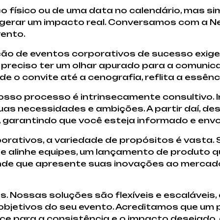
 físico ou de uma data no calendário, mas si
gerar um impacto real. Conversamos com a N
ento.
ção de eventos corporativos de sucesso exige 
 É preciso ter um olhar apurado para a comunic
e o convite até a cenografia, reflita a essên
sso processo é intrinsecamente consultivo. 
as necessidades e ambições. A partir daí, d
, garantindo que você esteja informado e env
ativos, a variedade de propósitos é vasta. 
 alinhe equipes, um lançamento de produto q
ande que apresente suas inovações ao mercad
 Nossas soluções são flexíveis e escaláveis
objetivos do seu evento. Acreditamos que um
erce para a consistência e o impacto desejado