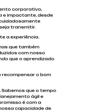
ento corporativo,
a e impactante, desde
 é cuidadosamente
eja transmitir.
te a experiência.
 mas que também
duzidos com nosso
indo que o aprendizado
 e recompensar o bom
is. Sabemos que o tempo
lanejamento ágil e
promisso é com a
m nossa capacidade de