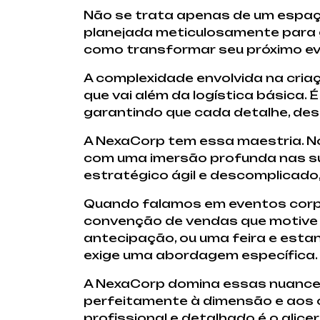
Não se trata apenas de um espaço
planejada meticulosamente para 
como transformar seu próximo ev
A complexidade envolvida na cria
que vai além da logística básica.
garantindo que cada detalhe, desd
A NexaCorp tem essa maestria. No
com uma imersão profunda nas su
estratégico ágil e descomplicado
Quando falamos em eventos corpor
convenção de vendas que motive e
antecipação, ou uma feira e est
exige uma abordagem específica.
A NexaCorp domina essas nuances.
perfeitamente à dimensão e aos 
profissional e detalhado é o alic