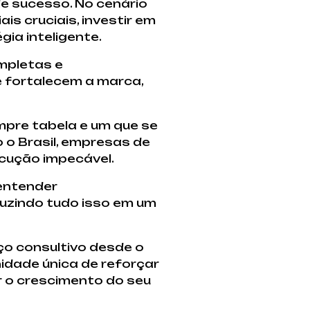
e sucesso. No cenário
s cruciais, investir em
ia inteligente.
mpletas e
 fortalecem a marca,
mpre tabela e um que se
 o Brasil, empresas de
ecução impecável.
entender
duzindo tudo isso em um
ço consultivo desde o
dade única de reforçar
r o crescimento do seu