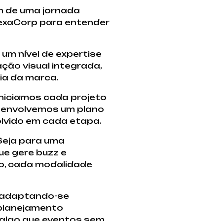
m de uma jornada
exaCorp para entender
um nível de expertise
ação visual integrada,
cia da marca.
Iniciamos cada projeto
esenvolvemos um plano
olvido em cada etapa.
Seja para uma
ue gere buzz e
o, cada modalidade
, adaptando-se
 planejamento
, algo que eventos sem