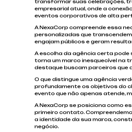
transformar suas celebrações, t
empresarial atual, onde a conexão
eventos corporativos de alta per
A NexaCorp compreende essa nece
personalizadas que transcendem 
engajam públicos e geram resulta
A escolha da agência certa pode 
torna um marco inesquecível na tr
destaque buscam parceiros que al
O que distingue uma agência ver
profundamente os objetivos do cli
evento que não apenas atende, m
A NexaCorp se posiciona como ess
primeiro contato. Compreendemos
a identidade da sua marca, const
negócio.