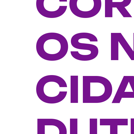
COR
OS 
CID
DUT