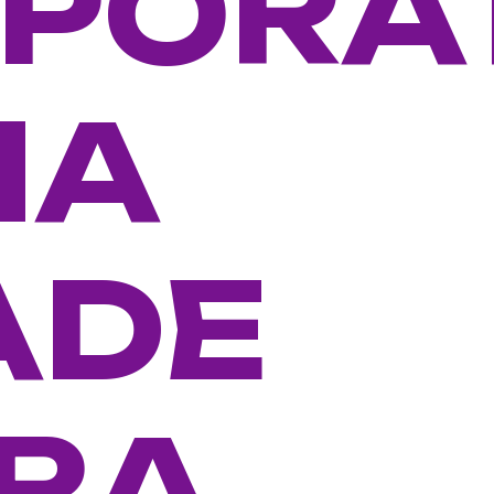
PORA
NA
ADE
RA