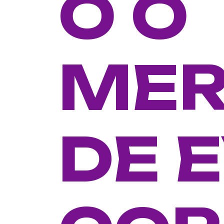
O O
ME
DE 