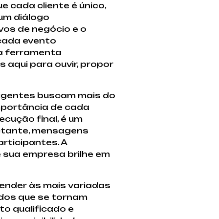
 cada cliente é único,
 um diálogo
vos de negócio e o
 cada evento
ma ferramenta
aqui para ouvir, propor
xigentes buscam mais do
mportância de cada
cução final, é um
actante, mensagens
rticipantes. A
 sua empresa brilhe em
tender às mais variadas
dos que se tornam
o qualificado e