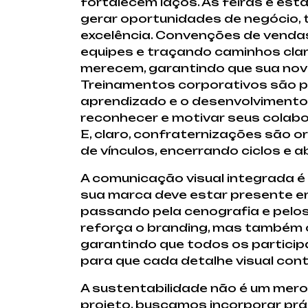
fortalecem laços. As feiras e est
gerar oportunidades de negócio,
excelência. Convenções de vend
equipes e traçando caminhos cla
merecem, garantindo que sua nov
Treinamentos corporativos são pr
aprendizado e o desenvolvimento
reconhecer e motivar seus colabo
E, claro, confraternizações são
de vínculos, encerrando ciclos e
A comunicação visual integrada é
sua marca deve estar presente em
passando pela cenografia e pelo
reforça o branding, mas também c
garantindo que todos os particip
para que cada detalhe visual cont
A sustentabilidade não é um mero 
projeto, buscamos incorporar pr