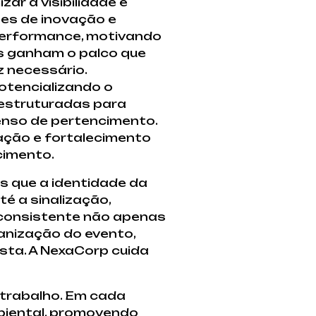
ar a visibilidade e
es de inovação e
performance, motivando
s ganham o palco que
 necessário.
otencializando o
 estruturadas para
enso de pertencimento.
ação e fortalecimento
cimento.
s que a identidade da
é a sinalização,
 consistente não apenas
anização do evento,
sta. A NexaCorp cuida
 trabalho. Em cada
biental, promovendo