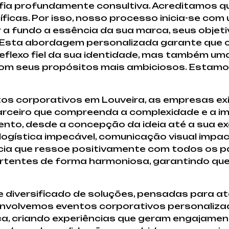
ia profundamente consultiva. Acreditamos que
icas. Por isso, nosso processo inicia-se com
 fundo a essência da sua marca, seus objeti
r. Esta abordagem personalizada garante que
eflexo fiel da sua identidade, mas também u
om seus propósitos mais ambiciosos. Estamos 
tos corporativos em Louveira, as empresas e
rceiro que compreenda a complexidade e a i
nto, desde a concepção da ideia até a sua exe
logística impecável, comunicação visual imp
ncia que ressoe positivamente com todos os pa
rtentes de forma harmoniosa, garantindo que
 diversificado de soluções, pensadas para a
nvolvemos eventos corporativos personaliza
, criando experiências que geram engajament