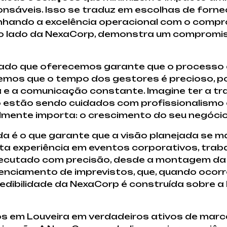
nsáveis. Isso se traduz em escolhas de fornec
alinhando a excelência operacional com o com
ao lado da NexaCorp, demonstra um compromi
cado que oferecemos garante que o processo 
abemos que o tempo dos gestores é precioso, 
e a comunicação constante. Imagine ter a tra
 estão sendo cuidados com profissionalismo 
lmente importa: o crescimento do seu negócio
da é o que garante que a visão planejada se m
ta experiência em eventos corporativos, traba
executado com precisão, desde a montagem da 
enciamento de imprevistos, que, quando ocor
credibilidade da NexaCorp é construída sobre 
s em Louveira em verdadeiros ativos de mar