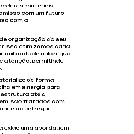
edores, materiais,
promisso com um futuro
sso com a
de organização do seu
por isso otimizamos cada
nquilidade de saber que
e atenção, permitindo
.
aterialize de forma
lha em sinergia para
estrutura até a
rem, são tratados com
a base de entregas
ca exige uma abordagem