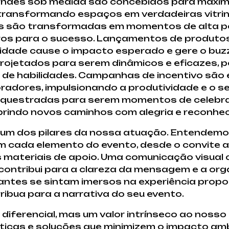
andes sob medida são concebidos para maximiz
 transformando espaços em verdadeiras vitrin
as são transformadas em momentos de alta 
ros para o sucesso. Lançamentos de produto
idade cause o impacto esperado e gere o buzz
ojetados para serem dinâmicos e eficazes, p
 de habilidades. Campanhas de incentivo são
radores, impulsionando a produtividade e o s
 orquestradas para serem momentos de celebr
 abrindo novos caminhos com alegria e reconhe
 um dos pilares da nossa atuação. Entendemo
 cada elemento do evento, desde o convite at
s materiais de apoio. Uma comunicação visual
ontribui para a clareza da mensagem e a org
antes se sintam imersos na experiência propo
ribua para a narrativa do seu evento.
diferencial, mas um valor intrínseco ao nosso
áticas e soluções que minimizem o impacto am