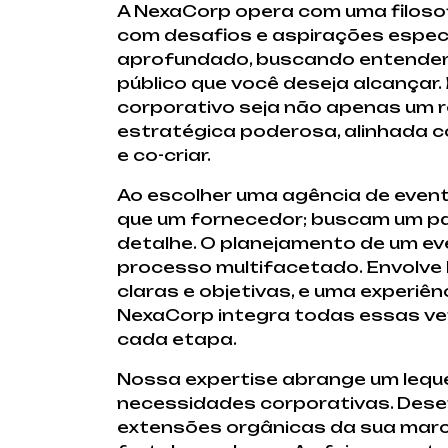
A NexaCorp opera com uma filosof
com desafios e aspirações específ
aprofundado, buscando entender a
público que você deseja alcança
corporativo seja não apenas um r
estratégica poderosa, alinhada c
e co-criar.
Ao escolher uma agência de even
que um fornecedor; buscam um pa
detalhe. O planejamento de um eve
processo multifacetado. Envolve 
claras e objetivas, e uma experiê
NexaCorp integra todas essas ve
cada etapa.
Nossa expertise abrange um leque
necessidades corporativas. Dese
extensões orgânicas da sua marca