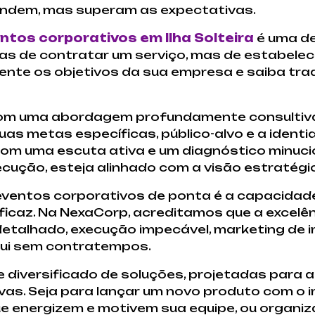
endem, mas superam as expectativas.
ntos corporativos em Ilha Solteira
é uma d
as de contratar um serviço, mas de estabele
te os objetivos da sua empresa e saiba trad
com uma abordagem profundamente consultiva
suas metas específicas, público-alvo e a ident
com uma escuta ativa e um diagnóstico minuci
cução, esteja alinhado com a visão estratégi
eventos corporativos de ponta é a capacidade
icaz. Na NexaCorp, acreditamos que a excelênc
detalhado, execução impecável, marketing de
 flui sem contratempos.
 diversificado de soluções, projetadas para 
as. Seja para lançar um novo produto com o 
e energizem e motivem sua equipe, ou organi