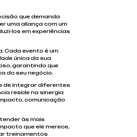
ecisão que demanda
cer uma aliança com um
uzi-los em experiências
. Cada evento é um
idade única da sua
oso, garantindo que
ca do seu negócio.
 de integrar diferentes
ia reside na sinergia
 impacto, comunicação
atender às mais
impacto que ele merece,
zar treinamentos