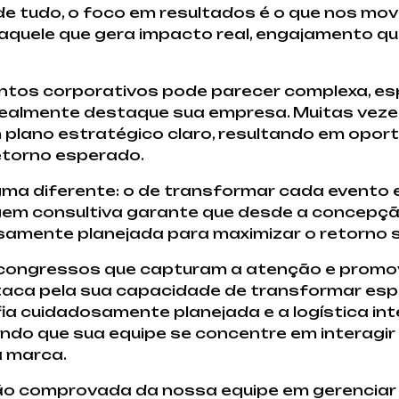
 de tudo, o foco em resultados é o que nos mo
aquele que gera impacto real, engajamento qua
ntos corporativos pode parecer complexa, e
 realmente destaque sua empresa. Muitas vez
 plano estratégico claro, resultando em opor
etorno esperado.
ma diferente: o de transformar cada evento 
em consultiva garante que desde a concepção
samente planejada para maximizar o retorno s
 e congressos que capturam a atenção e pro
estaca pela sua capacidade de transformar e
afia cuidadosamente planejada e a logística 
indo que sua equipe se concentre em interagi
a marca.
ção comprovada da nossa equipe em gerenciar