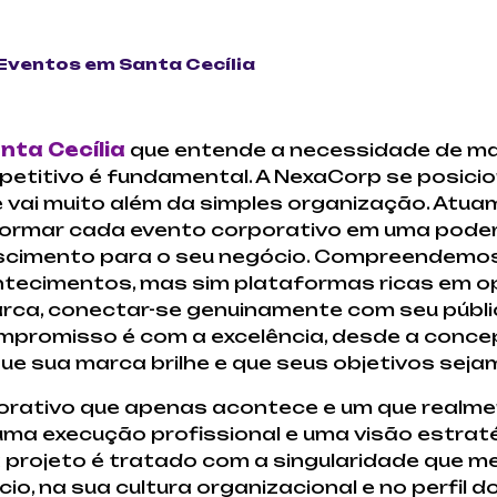
Eventos em Santa Cecília
ta Cecília
que entende a necessidade de ma
titivo é fundamental. A NexaCorp se posici
 vai muito além da simples organização. Atu
formar cada evento corporativo em uma pode
scimento para o seu negócio. Compreendemo
tecimentos, mas sim plataformas ricas em o
arca, conectar-se genuinamente com seu públ
promisso é com a excelência, desde a concep
ue sua marca brilhe e que seus objetivos sej
porativo que apenas acontece e um que realme
ma execução profissional e uma visão estraté
 projeto é tratado com a singularidade que m
o, na sua cultura organizacional e no perfil d