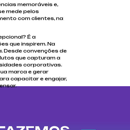
ências memoráveis e,
 se mede pelos
mento com clientes, na
pcional? É a
ões que inspirem. Na
a. Desde convenções de
dutos que capturam a
sidades corporativas.
sua marca e gerar
ra capacitar e engajar,
ensar.