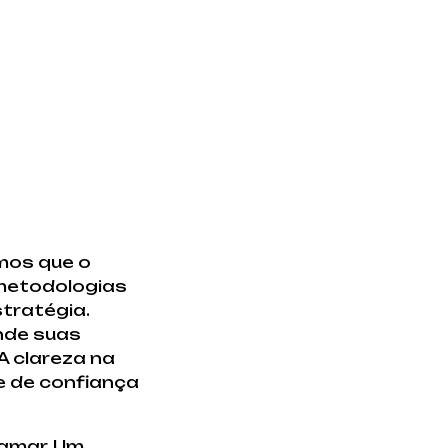
mos que o
 metodologias
tratégia.
onde suas
A clareza na
e de confiança
tamar. Um