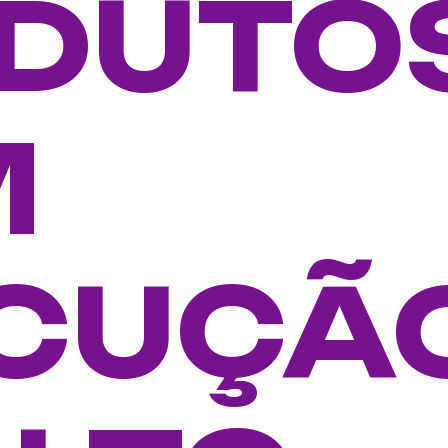
DUTO
M
CUÇÃ