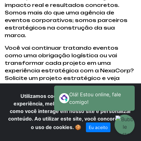
impacto real e resultados concretos.
Somos mais do que uma agência de
eventos corporativos; somos parceiros
estratégicos na construção da sua
marca.
Você vai continuar tratando eventos
como uma obrigação logística ou vai
transformar cada projeto em uma
experiência estratégica com a NexaCorp?
Solicite um projeto estratégico e veja
como a NexaCorp pode transformar seus
eventos corporativos em ativos de marca.
Utilizamos cookies para oferecer melhor
experiência, melhorar o desempenho, analisar
Veja outras informações nos links a seguir:
como você interage em nosso site e personalizar
,
agência de eventos corporativos em miracatu
conteúdo. Ao utilizar este site, você concorda com
,
o uso de cookies.
🍪
Eu aceito
agência de eventos corporativos em mirandópolis
,
agência de eventos corporativos em mirante do paranapanema