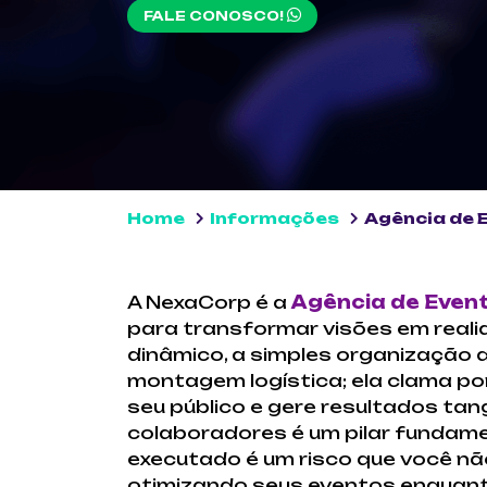
FALE CONOSCO!
Home
Informações
Agência de 
A NexaCorp é a
Agência de Even
para transformar visões em real
dinâmico, a simples organização d
montagem logística; ela clama po
seu público e gere resultados tan
colaboradores é um pilar fundame
executado é um risco que você não
otimizando seus eventos enquanto