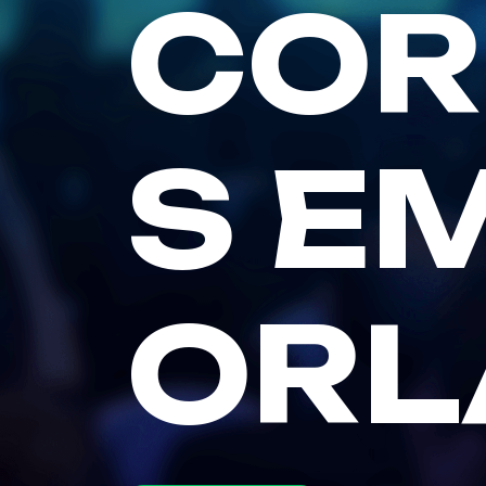
COR
S E
ORL