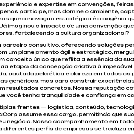
experiência e expertise em convenções, feira
enas participe, mas domine o ambiente, cap
amos que a inovação estratégica é o oxigênio
 Já imaginou o impacto de uma convenção que
ores, fortalecendo a cultura organizacional?
 parceiro consultivo, oferecendo soluções pe
 um planejamento ágil e estratégico, mergu
 conceito único que reflita a essência da s
ada etapa: da concepção criativa à impecáve
a, pautada pela ética e clareza em todos os
las genéricas, mas para construir experiênci
am resultados concretos. Nossa reputação c
e você tenha tranquilidade e confiança em ca
plas frentes — logística, conteúdo, tecnolog
xaCorp assume essa carga, permitindo que sua
 seu negócio. Nosso acompanhamento em todo o
ara diferentes perfis de empresas se traduza 