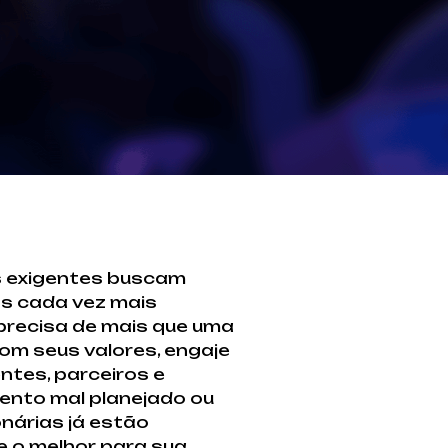
 exigentes buscam
os cada vez mais
 precisa de mais que uma
om seus valores, engaje
ntes, parceiros e
ento mal planejado ou
onárias já estão
e o melhor para sua