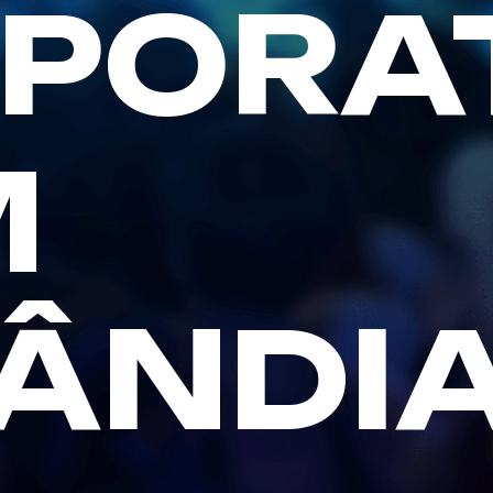
PORA
M
ÂNDI