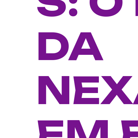
S: 
DA
NEX
EM 