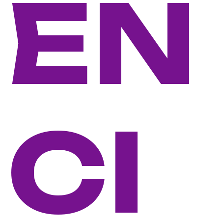
ÊN
CI