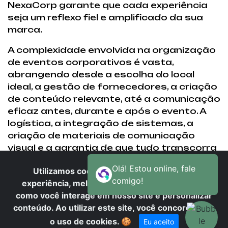
NexaCorp garante que cada experiência
seja um reflexo fiel e amplificado da sua
marca.
A complexidade envolvida na organização
de eventos corporativos é vasta,
abrangendo desde a escolha do local
ideal, a gestão de fornecedores, a criação
de conteúdo relevante, até a comunicação
eficaz antes, durante e após o evento. A
logística, a integração de sistemas, a
criação de materiais de comunicação
visual e a garantia de que tudo transcorra
sem imprevistos exigem um nível de
Utilizamos cookies para oferecer melhor
conhecimento e experiência que poucas
experiência, melhorar o desempenho, analisar
equipes internas possuem em sua
como você interage em nosso site e personalizar
totalidade. Ao escolher a NexaCorp, você
conteúdo. Ao utilizar este site, você concorda com
delega essas responsabilidades a
especialistas que dominam cada uma
o uso de cookies.
🍪
Eu aceito