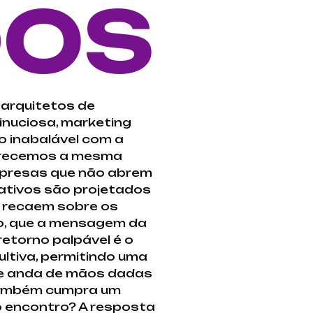
DOS
 arquitetos de
inuciosa, marketing
o inabalável com a
ferecemos a mesma
mpresas que não abrem
ativos são projetados
e recaem sobre os
to, que a mensagem da
etorno palpável é o
ltiva, permitindo uma
de anda de mãos dadas
 também cumpra um
o encontro? A resposta