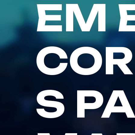
EM 
COR
S P