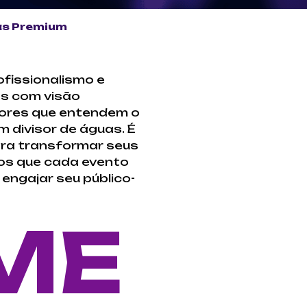
as Premium
ofissionalismo e
os com visão
tores que entendem o
 divisor de águas. É
ara transformar seus
os que cada evento
engajar seu público-
ME