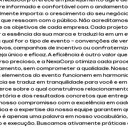
re informado e confortável com o andamento d
lmente importa: o crescimento do seu negócio.
 que ressoam com o público. Não acreditamo
 e os objetivos de cada empresa. Cada projet
a essência da sua marca e traduzi-la em um e
a qual for o tipo de evento – convenções de v
vos, campanhas de incentivo ou confraterniz
a único e eficaz. A eficiência é outro valor qu
so precioso, e a NexaCorp otimiza cada proc
çamento, sem comprometer a qualidade. Nossa
s elementos do evento funcionem em harmoni
ia se traduz em tranquilidade para você e em
licerce sobre o qual construímos relacionament
etória e dos resultados concretos que entreg
 nosso compromisso com a excelência em cad
ática e a expertise da nossa equipe garantem 
ão é apenas uma palavra em nosso vocabulário,
 e execução. Buscamos ativamente práticas 