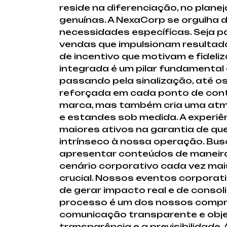
reside na diferenciação, no plane
genuínas. A NexaCorp se orgulha d
necessidades específicas. Seja 
vendas que impulsionam resultad
de incentivo que motivam e fidel
integrada é um pilar fundamental
passando pela sinalização, até os
reforçada em cada ponto de conta
marca, mas também cria uma atmos
e estandes sob medida. A experi
maiores ativos na garantia de que
intrínseco à nossa operação. Bu
apresentar conteúdos de maneir
cenário corporativo cada vez mais
crucial. Nossos eventos corpora
de gerar impacto real e de conso
processo é um dos nossos comprom
comunicação transparente e obje
transparência e a previsibilidade