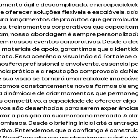
jamento ágil e descomplicado, e na capacidad
e oferecer soluções flexíveis e escaláveis, a
para lançamentos de produtos que geram burb
os, treinamentos corporativos que capacita
izam, nossa abordagem é sempre personalizada
 em nossos eventos corporativos. Desde o de
 materiais de apoio, garantimos que a identi
to. Essa coerência visual não só fortalece 
fera profissional e envolvente, essencial pa
ência prática e a reputação comprovada da N
 sua visão se tornará uma realidade impecável
scamos constantemente novas formas de engaj
a dinâmica e de criar momentos que permane
 competitivo, a capacidade de oferecer algo ú
tivos são desenhados para serem experiência
lidar a posição da sua marca no mercado. A c
issos. Desde o briefing inicial até a entreg
tiva. Entendemos que a confiança é construí
. A NexaCorp oferece um planejamento ágil e d