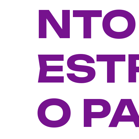
NTO
EST
O P