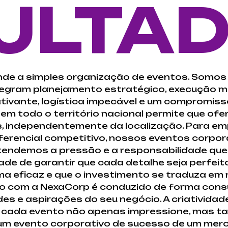
ULTA
nde a simples organização de eventos. Somos
tegram planejamento estratégico, execução m
ativante, logística impecável e um compromiss
 em todo o território nacional permite que o
s, independentemente da localização. Para e
ferencial competitivo, nossos eventos corpor
ntendemos a pressão e a responsabilidade qu
de de garantir que cada detalhe seja perfei
 eficaz e que o investimento se traduza em r
eto com a NexaCorp é conduzido de forma consu
es e aspirações do seu negócio. A criativida
ue cada evento não apenas impressione, mas
a um evento corporativo de sucesso de um mer