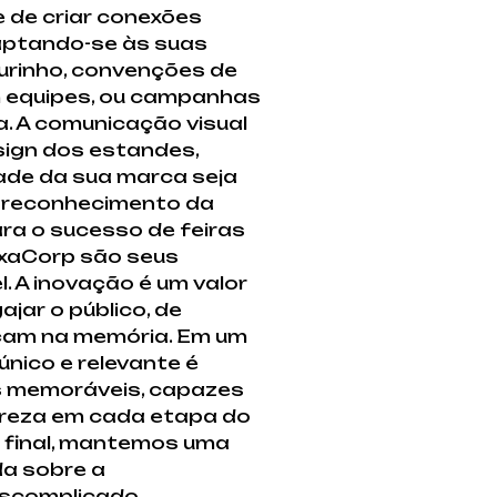
e de criar conexões
daptando-se às suas
urinho, convenções de
m equipes, ou campanhas
. A comunicação visual
sign dos estandes,
dade da sua marca seja
o reconhecimento da
ra o sucesso de feiras
exaCorp são seus
. A inovação é um valor
ar o público, de
çam na memória. Em um
nico e relevante é
s memoráveis, capazes
lareza em cada etapa do
a final, mantemos uma
da sobre a
escomplicado,