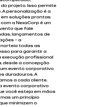
o projeto. Isso permite
 A personalização é a
s em soluções prontas
o com a NexaCorp é um
vento que fale
endas, lançamentos de
ações – a
e norteia todas as
esso para garantir a
 execução profissional
a, desde a concepção
 um evento corporativo
os duradouros. A
amos a cada cliente.
a evento corporativo
que você esteja em mãos
 mas um princípio
que minimizem o