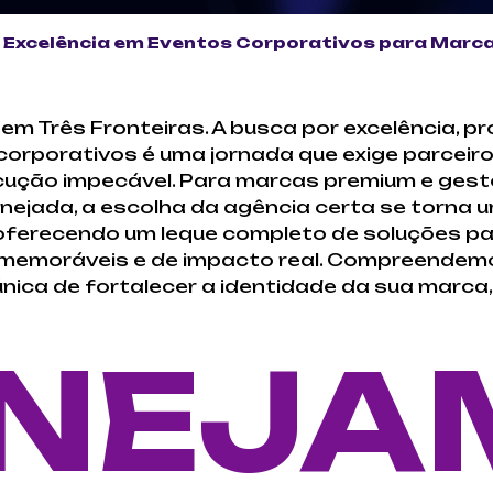
 Excelência em Eventos Corporativos para Marc
m Três Fronteiras. A busca por excelência, pr
corporativos é uma jornada que exige parceir
cução impecável. Para marcas premium e ges
ejada, a escolha da agência certa se torna um
 oferecendo um leque completo de soluções p
 memoráveis e de impacto real. Compreendem
ica de fortalecer a identidade da sua marca, 
NEJA