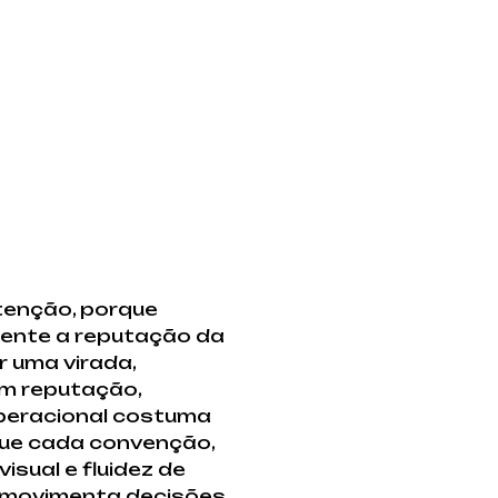
tenção, porque
tente a reputação da
 uma virada,
om reputação,
operacional costuma
que cada convenção,
isual e fluidez de
e movimenta decisões