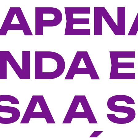
 APEN
NDA E
SA A 