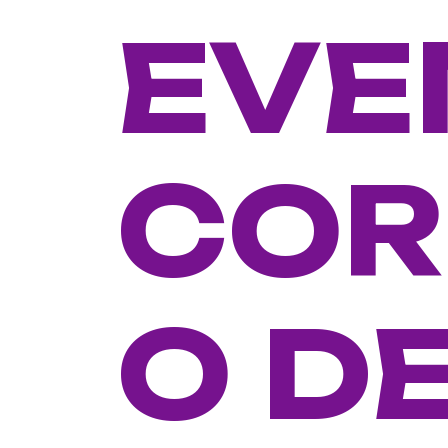
EVE
COR
O D