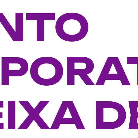
NTO
PORA
EIXA D