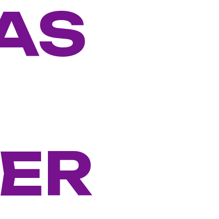
AS
SER